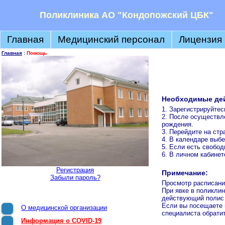
Поликлиника АО "Кондопожский ЦБК"
Главная
Медицинский персонал
Лицензия
Главная
:
Помощь
Необходимые дей
1. Зарегистрируйтес
2. После осуществл
рождения.
3. Перейдите на ст
4. В календаре выб
5. Если есть свобод
6. В личном кабине
Регистрация
Примечание:
Забыли пароль?
Просмотр расписания
При явке в поликли
действующий полис
Если вы посещаете 
О медицинской организации
специалиста обратит
Информация о COVID-19