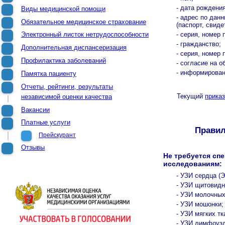
- дата рождения
Виды медицинской помощи
- адрес по дан
Обязательное медицинское страхование
(паспорт, свиде
- серия, номер 
Электронный листок нетрудоспособности
- гражданство;
Дополнительная диспансеризация
- серия, номер
Профилактика заболеваний
- согласие на 
- информирован
Памятка пациенту
Отчеты, рейтинги, результаты
Текущий
приказ
независимой оценки качества
Вакансии
Платные услуги
Правил
Прейскурант
Отзывы
Не требуется сп
исследованиям:
- УЗИ сердца (
- УЗИ щитовидн
- УЗИ молочных
- УЗИ мошонки;
- УЗИ мягких тк
- УЗИ лимфоуз