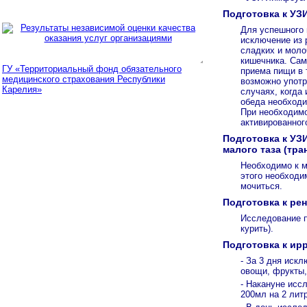
Подготовка к УЗ
Для успешного
исключение из р
сладких и моло
кишечника. Сам
ГУ «Территориальный фонд обязательного
приема пищи в 
медицинского страхования Республики
возможно употр
Карелия»
случаях, когда
обеда необходи
При необходимо
активированног
Подготовка к УЗ
малого таза (тр
Необходимо к 
этого необходим
мочиться.
Подготовка к ре
Исследование п
курить).
Подготовка к ир
- За 3 дня искл
овощи, фрукты,
- Накануне исс
200мл на 2 лит