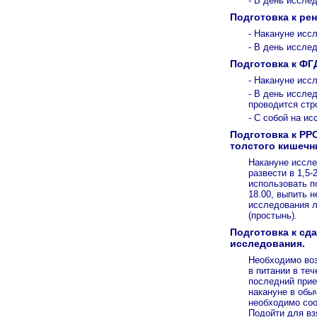
- В день исслед
Подготовка к ре
- Накануне иссл
- В день иссле
Подготовка к ФГ
- Накануне исс
- В день исслед
проводится стр
- С собой на и
Подготовка к РР
толстого кишечн
Накануне иссле
развести в 1,5
использовать п
18.00, выпить 
исследования л
(простынь).
Подготовка к сд
исследования.
Необходимо воз
в питании в те
последний прие
накануне в обы
необходимо соо
Подойти для вз