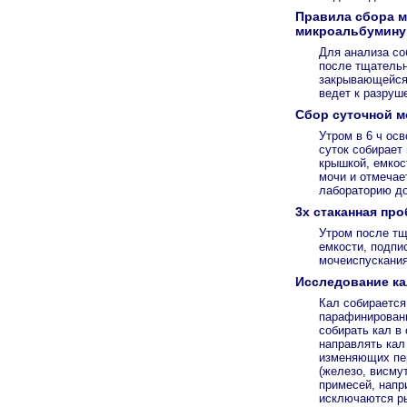
Правила сбора м
микроальбуминур
Для анализа со
после тщательн
закрывающейся 
ведет к разруш
Сбор суточной м
Утром в 6 ч ос
суток собирает
крышкой, емкос
мочи и отмечае
лабораторию до
3х стаканная про
Утром после тщ
емкости, подпи
мочеиспускания
Исследование ка
Кал собирается
парафинированн
собирать кал в
направлять кал
изменяющих пер
(железо, висму
примесей, напр
исключаются ры