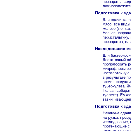
препараты, сод
ложноположител
Подготовка к сда
Для сдачи кала
мясо, все виды
железо (т.е. к
Нельзя направл
перистальтику,
препаратов, вл
Исследование м
Для бактериоск
Достаточный об
прополоскать р
микрофлоры рот
носоглоточную 
в результате п
время продукти
туберкулеза. Ж
Нельзя собират
туалете). Емко
завинчивающей
Подготовка к сда
Накануне сдачи
нагрузки, проц
исследование, 
протекающие с 
пластиковые к