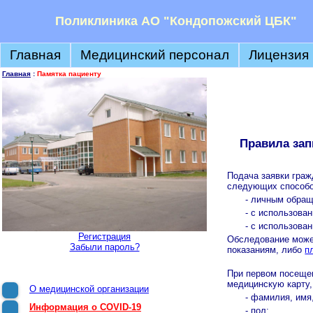
Поликлиника АО "Кондопожский ЦБК"
Главная
Медицинский персонал
Лицензия
Главная
:
Памятка пациенту
Правила зап
Подача заявки гра
следующих способо
- личным обращ
- с использова
- с использова
Регистрация
Обследование може
Забыли пароль?
показаниям, либо
п
При первом посещен
медицинскую карту,
О медицинской организации
- фамилия, имя,
Информация о COVID-19
- пол;