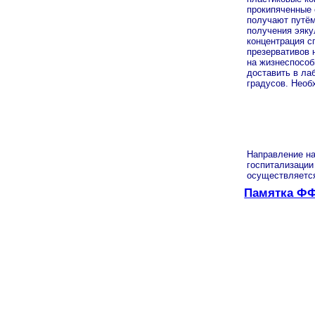
прокипяченные 
получают путём
получения эяку
концентрация с
презервативов 
на жизнеспособ
доставить в ла
градусов. Необ
Направление на
госпитализации
осуществляется
Памятка ФФ