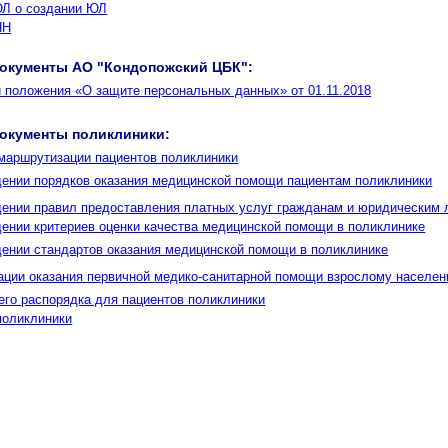
ЮЛ о создании ЮЛ
НН
окументы АО "Кондопожский ЦБК":
и положения «О защите персональных данных» от 01.11.2018
окументы поликлиники:
 маршрутизации пациентов поликлиники
дении порядков оказания медицинской помощи пациентам поликлиники
дении правил предоставления платных услуг гражданам и юридическим 
дении критериев оценки качества медицинской помощи в поликлинике
дении стандартов оказания медицинской помощи в поликлинике
зации оказания первичной медико-санитарной помощи взрослому населен
его распорядка для пациентов поликлиники
поликлиники