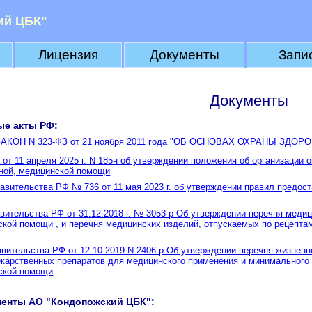
ий ЦБК"
Лицензия
Документы
Запи
Документы
ые акты РФ:
КОН N 323-ФЗ от 21 ноября 2011 года "ОБ ОСНОВАХ ОХРАНЫ ЗДО
от 11 апреля 2025 г. N 185н об утверждении положения об организации 
ной, медицинской помощи
авительства РФ № 736 от 11 мая 2023 г. об утверждении правил предо
вительства РФ от 31.12.2018 г. № 3053-р Об утверждении перечня меди
ской помощи , и перечня медицинских изделий, отпускаемых по рецепта
вительства РФ от 12.10.2019 N 2406-р Об утверждении перечня жизнен
екарственных препаратов для медицинского применения и минимального
ской помощи
менты АО "Кондопожский ЦБК":