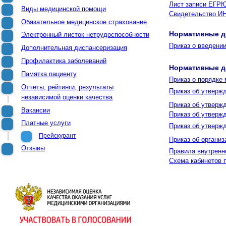
Лист записи ЕГР
Виды медицинской помощи
Свидетельство И
Обязательное медицинское страхование
Нормативные д
Электронный листок нетрудоспособности
Приказ о введени
Дополнительная диспансеризация
Профилактика заболеваний
Нормативные д
Памятка пациенту
Приказ о порядке
Отчеты, рейтинги, результаты
Приказ об утверж
независимой оценки качества
Приказ об утверж
Вакансии
Приказ об утверж
Платные услуги
Приказ об утверж
Прейскурант
Приказ об органи
Отзывы
Правила внутренн
Схема кабинетов 