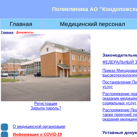
Поликлиника АО "Кондопожск
Главная
Медицинский персонал
Главная
:
Документы
Законодательн
ФЕДЕРАЛЬНЫЙ ЗА
Приказ Минздрава 
высокотехнологич
Постановление Пр
услуг
Распоряжение пра
оказании медицин
социальных услуг
Регистрация
Забыли пароль?
Распоряжение Пра
также перечней л
оказания медицин
О медицинской организации
Уставные доку
Информация о COVID-19