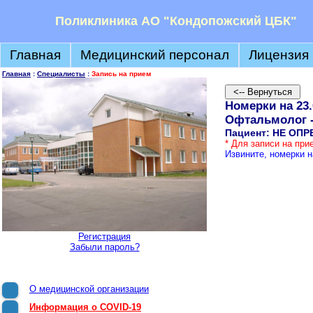
Поликлиника АО "Кондопожский ЦБК"
Главная
Медицинский персонал
Лицензия
Главная
:
Специалисты
:
Запись на прием
Номерки на 23.
Офтальмолог -
Пациент: НЕ ОП
* Для записи на пр
Извините, номерки н
Регистрация
Забыли пароль?
О медицинской организации
Информация о COVID-19