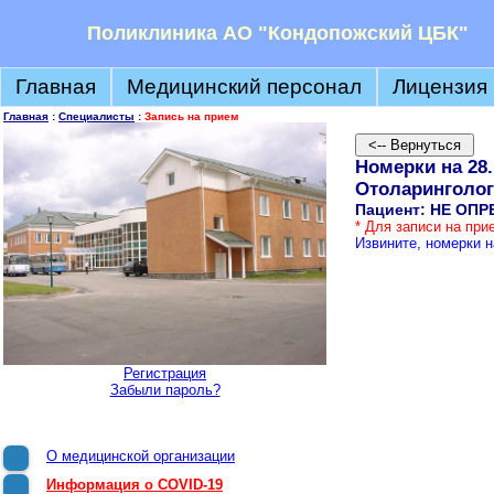
Поликлиника АО "Кондопожский ЦБК"
Главная
Медицинский персонал
Лицензия
Главная
:
Специалисты
:
Запись на прием
Номерки на 28.
Отоларинголог
Пациент: НЕ ОП
* Для записи на пр
Извините, номерки н
Регистрация
Забыли пароль?
О медицинской организации
Информация о COVID-19